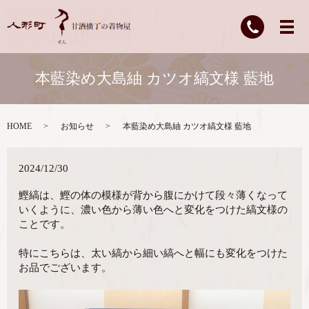
本藍染め大島紬 カツオ縞文様 藍地
HOME
お知らせ
本藍染め大島紬 カツオ縞文様 藍地
2024/12/30
鰹縞は、鰹の体の模様が背から腹にかけて段々薄くなって
いくように、濃い色から薄い色へと変化をつけた縞文様の
ことです。
特にこちらは、太い縞から細い縞へと幅にも変化をつけた
お品でございます。