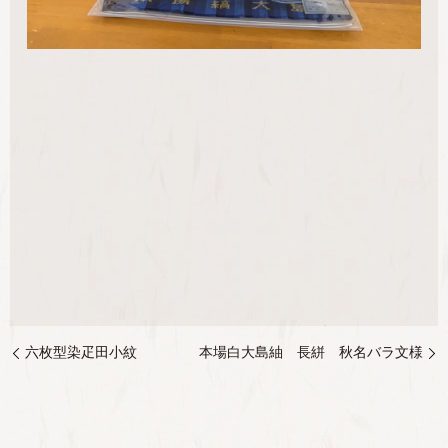
六枚型染疋田小紋
本場白大島紬 長絣 秋名バラ文様