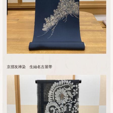
京摺友禅染 生紬名古屋帯